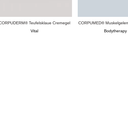
CORPUDERM® Teufelsklaue Cremegel
CORPUMED® Muskelgelenk
Vital
Bodytherapy