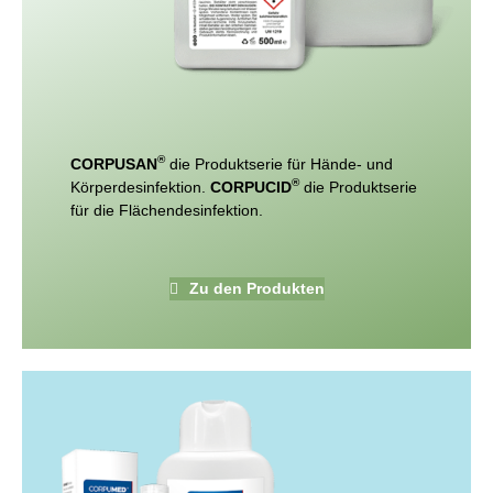
®
CORPUSAN
die Produktserie für Hände- und
®
Körperdesinfektion.
CORPUCID
die Produktserie
für die Flächendesinfektion.
Zu den Produkten