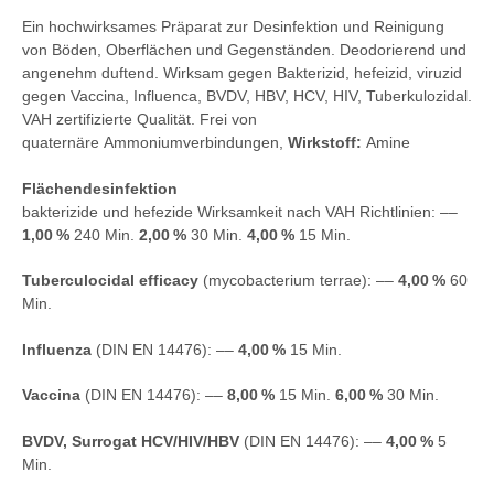
Ein hochwirksames Präparat zur Desinfektion und Reinigung
von Böden, Oberflächen und Gegenständen. Deodorierend und
angenehm duftend. Wirksam gegen Bakterizid, hefeizid, viruzid
gegen Vaccina, Influenca, BVDV, HBV, HCV, HIV, Tuberkulozidal.
VAH zertifizierte Qualität. Frei von
quaternäre Ammoniumverbindungen,
Wirkstoff:
Amine
Flächendesinfektion
bakterizide und hefezide Wirksamkeit nach VAH Richtlinien: ––
1,00 %
240 Min.
2,00 %
30 Min.
4,00 %
15 Min.
Tuberculocidal efficacy
(mycobacterium terrae): ––
4,00 %
60
Min.
Influenza
(DIN EN 14476): ––
4,00 %
15 Min.
Vaccina
(DIN EN 14476): ––
8,00 %
15 Min.
6,00 %
30 Min.
BVDV, Surrogat HCV/HIV/HBV
(DIN EN 14476): ––
4,00 %
5
Min.