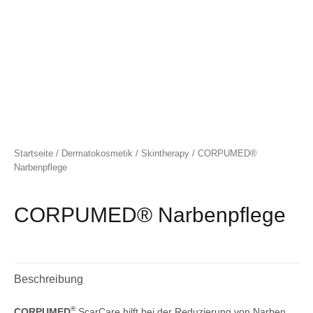
Startseite
/
Dermatokosmetik
/
Skintherapy
/ CORPUMED®
Narbenpflege
CORPUMED® Narbenpflege
Beschreibung
®
CORPUMED
ScarCare hilft bei der Reduzierung von Narben.