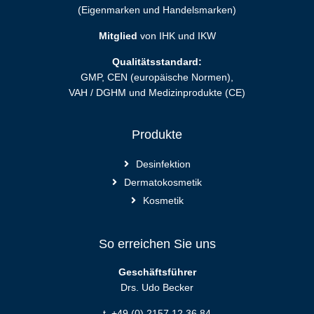
(Eigenmarken und Handelsmarken)
Mitglied
von IHK und IKW
Qualitätsstandard:
GMP, CEN (europäische Normen),
VAH / DGHM und Medizinprodukte (CE)
Produkte
Desinfektion
Dermatokosmetik
Kosmetik
So erreichen Sie uns
Geschäftsführer
Drs. Udo Becker
t. +49 (0) 2157 12 36 84