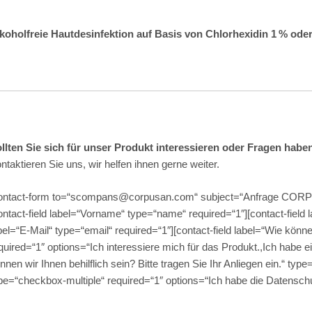
koholfreie Hautdesinfektion auf Basis von Chlorhexidin 1 % oder
llten Sie sich für unser Produkt interessieren oder Fragen haben
ntaktieren Sie uns, wir helfen ihnen gerne weiter.
ontact-form to=“scompans@corpusan.com“ subject=“Anfrage CORP
ontact-field label=“Vorname“ type=“name“ required=“1″][contact-field
bel=“E-Mail“ type=“email“ required=“1″][contact-field label=“Wie könn
quired=“1″ options=“Ich interessiere mich für das Produkt.,Ich habe e
nnen wir Ihnen behilflich sein? Bitte tragen Sie Ihr Anliegen ein.“ type
pe=“checkbox-multiple“ required=“1″ options=“Ich habe die Datenschut