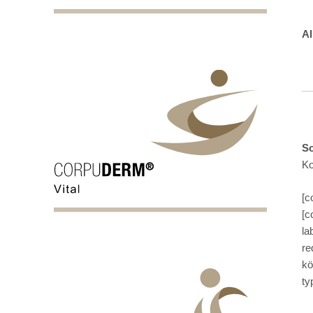
Al
So
Ko
[c
[c
la
re
kö
ty