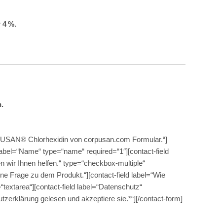
 4 %.
.
USAN® Chlorhexidin von corpusan.com Formular.“]
 label=“Name“ type=“name“ required=“1″][contact-field
en wir Ihnen helfen.“ type=“checkbox-multiple“
ine Frage zu dem Produkt.“][contact-field label=“Wie
=“textarea“][contact-field label=“Datenschutz“
zerklärung gelesen und akzeptiere sie.*“][/contact-form]