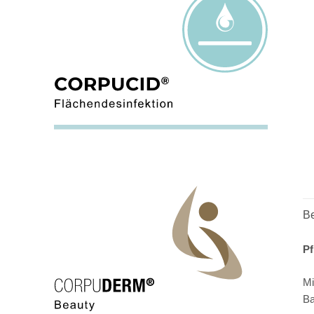
B
Pf
Mi
Ba